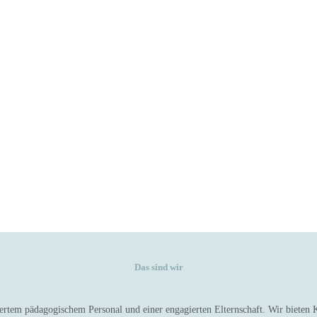
Das sind wir
rtem pädagogischem Personal und einer engagierten Elternschaft. Wir bieten K